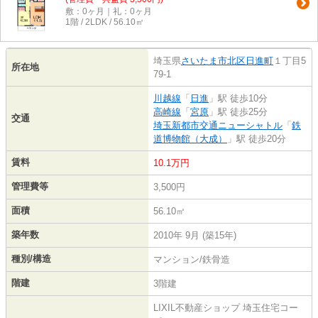
敷：0ヶ月｜礼：0ヶ月
1階 / 2LDK / 56.10㎡
埼玉県
さいたま市北区
日進町
１丁目5
所在地
79-1
川越線
「
日進
」駅 徒歩10分
高崎線
「
宮原
」駅 徒歩25分
交通
埼玉新都市交通ニューシャトル
「
鉄
道博物館（大成）
」駅 徒歩20分
賃料
10.1万円
管理費等
3,500円
面積
56.10㎡
築年数
2010年 9月 (築15年)
種別/構造
マンション/鉄骨造
階建
3階建
LIXIL不動産ショップ 埼玉住宅コー