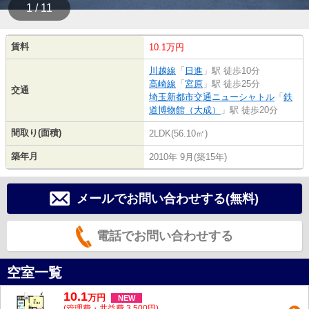
1 / 11
賃料
10.1万円
川越線
「
日進
」駅 徒歩10分
高崎線
「
宮原
」駅 徒歩25分
交通
埼玉新都市交通ニューシャトル
「
鉄
道博物館（大成）
」駅 徒歩20分
間取り(面積)
2LDK(56.10㎡)
築年月
2010年 9月(築15年)
メールでお問い合わせする(無料)
電話でお問い合わせする
空室一覧
10.1
万
円
NEW
(管理費・共益費 3,500円)