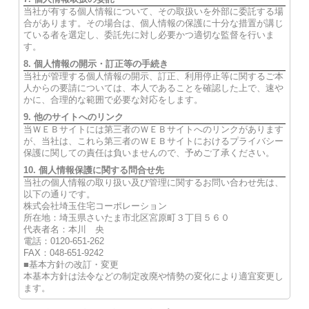
当社が有する個人情報について、その取扱いを外部に委託する場
合があります。その場合は、個人情報の保護に十分な措置が講じ
ている者を選定し、委託先に対し必要かつ適切な監督を行いま
す。
8. 個人情報の開示・訂正等の手続き
当社が管理する個人情報の開示、訂正、利用停止等に関するご本
人からの要請については、本人であることを確認した上で、速や
かに、合理的な範囲で必要な対応をします。
9. 他のサイトへのリンク
当ＷＥＢサイトには第三者のＷＥＢサイトへのリンクがあります
が、当社は、これら第三者のＷＥＢサイトにおけるプライバシー
保護に関しての責任は負いませんので、予めご了承ください。
10. 個人情報保護に関する問合せ先
当社の個人情報の取り扱い及び管理に関するお問い合わせ先は、
以下の通りです。
株式会社埼玉住宅コーポレーション
所在地：埼玉県さいたま市北区宮原町３丁目５６０
代表者名：本川 央
電話：0120-651-262
FAX：048-651-9242
■基本方針の改訂・変更
本基本方針は法令などの制定改廃や情勢の変化により適宜変更し
ます。