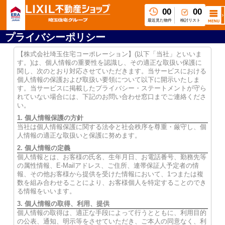
00
00
最近見た物件
検討リスト
プライバシーポリシー
【株式会社埼玉住宅コーポレーション】(以下「当社」といいま
す。)は、個人情報の重要性を認識し、その適正な取扱い保護に
関し、次のとおり対応させていただきます。当サービスにおける
個人情報の保護および取扱い要領について以下に開示いたしま
す。当サービスに掲載したプライバシー・ステートメントが守ら
れていない場合には、下記のお問い合わせ窓口までご連絡くださ
い。
1. 個人情報保護の方針
当社は個人情報保護に関する法令と社会秩序を尊重・厳守し、個
人情報の適正な取扱いと保護に努めます。
2. 個人情報の定義
個人情報とは、お客様の氏名、生年月日、お電話番号、勤務先等
の属性情報、E-Mailアドレス、ご住所、連帯保証人予定者の情
報、その他お客様から提供を受けた情報において、1つまたは複
数を組み合わせることにより、お客様個人を特定することのでき
る情報をいいます。
3. 個人情報の取得、利用、提供
個人情報の取得は、適正な手段によって行うとともに、利用目的
の公表、通知、明示等をさせていただき、ご本人の同意なく、利