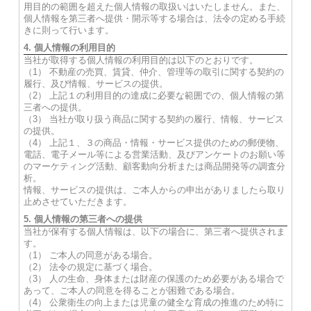
用目的の範囲を超えた個人情報の取扱いはいたしません。また、
個人情報を第三者へ提供・開示等する場合は、法令の定める手続
きに則って行います。
4. 個人情報の利用目的
当社が取得する個人情報の利用目的は以下のとおりです。
（1） 不動産の売買、賃貸、仲介、管理等の取引に関する契約の
履行、及び情報、サービスの提供。
（2） 上記１の利用目的の達成に必要な範囲での、個人情報の第
三者への提供。
（3） 当社が取り扱う商品に関する契約の履行、情報、サービス
の提供。
（4） 上記１、３の商品・情報・サービス提供のための郵便物、
電話、電子メール等による営業活動、及びアンケートのお願い等
のマーケティング活動、顧客動向分析または商品開発等の調査分
析。
情報、サービスの提供は、ご本人からの申出がありましたら取り
止めさせていただきます。
5. 個人情報の第三者への提供
当社が保有する個人情報は、以下の場合に、第三者へ提供されま
す。
（1） ご本人の同意がある場合。
（2） 法令の規定に基づく場合。
（3） 人の生命、身体または財産の保護のため必要がある場合で
あって、ご本人の同意を得ることが困難である場合。
（4） 公衆衛生の向上または児童の健全な育成の推進のため特に