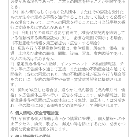
必要がある場合であって、ご本人の同意を得ることが困難である
とき。
（5）国の機関もしくは地方公共団体、またはその委託を受けた
ものが法令の定める事務を遂行することに対して協力する必要が
ある場合であって、ご本人の同意を得ることにより当該事務の遂
行に支障を及ぼす恐れがあるとき。
（6） 利用目的の達成に必要な範囲で、機密保持契約を締結して
いる信頼出来る業務委託先に対し、必要な範囲で開示する場合。
《不動産物件情報を第三者提供（広告）する場合》
1） 広告を行う不動産物件情報は、物件種目、所在地、価格、交
通、土地及び建物の面積、間取、設備、写真、案内図等であり、
個人の氏名は含みません。
2）指定流通機構への登録、インターネット、不動産情報誌、チ
ラシ等の広告媒体を通じて直接、または他の不動産会社を通じて
間接的（当社の同意のもと、他の不動産会社が広告を行う場合等
を含む）に、契約の相手方や売買・賃貸借希望者に提供されま
す。
3） 契約が成立した場合は、速やかに成約報告（成約年月日、価
格）を広告媒体主等へ行い、広告を停止します。成約情報は、指
定流通機構や民間の広告媒体主により集計、加工もしくは分析さ
れ、他の取引における価格査定の資料等として利用されます。
6. 個人情報の安全管理措置
当社が有する個人情報は適正かつ慎重に管理し、個人情報への不
正アクセス、紛失、改ざん、漏えい等を防止するため、必要かつ
適切な安全管理措置を講じます。
7. 個人情報取扱の委託