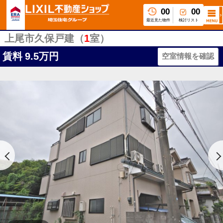
00
00
最近見た物件
検討リスト
上尾市久保戸建（
1
室）
賃料
9.5万円
空室情報を確認