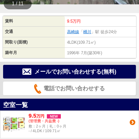
1 / 11
賃料
9.5万円
交通
高崎線
「
桶川
」駅 徒歩24分
間取り(面積)
4LDK(109.71㎡)
築年月
1996年 7月(築30年)
メールでお問い合わせする(無料)
電話でお問い合わせする
空室一覧
9.5
万
円
NEW
(管理費・共益費 -)
敷：2ヶ月｜礼：0ヶ月
- / 4LDK / 109.71㎡