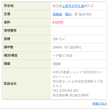
所在地
埼玉県
上尾市
大字久保
457-17
交通
高崎線
「
桶川
」駅 徒歩24分
賃料
9.5万円
管理費等
-
面積
109.71㎡
築年数
1996年 7月 (築30年)
種別/構造
一戸建て/木造
階建
3階建
LIXIL不動産ショップ 埼玉住宅コー
ポレーション
埼玉県さいたま市北区宮原町３丁目
取扱会社
５６０
TEL:0120-651-262
埼玉県知事 (4) 第21289号
情報の見方