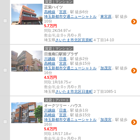
賃貸｜マンション
正栄ハイツ
高崎線
「
宮原
」駅 徒歩6分
埼玉新都市交通ニューシャトル
「
東宮原
」駅 徒歩
10分
5.7万円
間取:
2K/34.97㎡
敷金/礼金:
0ヶ月/0ヶ月
埼玉県
さいたま市北区
宮原町
４丁目14-10
賃貸｜マンション
日進南口駅前プラザ
川越線
「
日進
」駅 徒歩2分
高崎線
「
宮原
」駅 徒歩15分
埼玉新都市交通ニューシャトル
「
加茂宮
」駅 徒歩
16分
4.5万円
間取:
1R/18.75㎡
敷金/礼金:
0ヶ月/0ヶ月
埼玉県
さいたま市北区
日進町
２丁目1085-1
賃貸｜アパート
オークツリー・ハウス
川越線
「
日進
」駅 徒歩1分
高崎線
「
宮原
」駅 徒歩15分
埼玉新都市交通ニューシャトル
「
加茂宮
」駅 徒歩
16分
5.6万円
間取:
1R/17.18㎡
敷金/礼金:
0ヶ月/0ヶ月