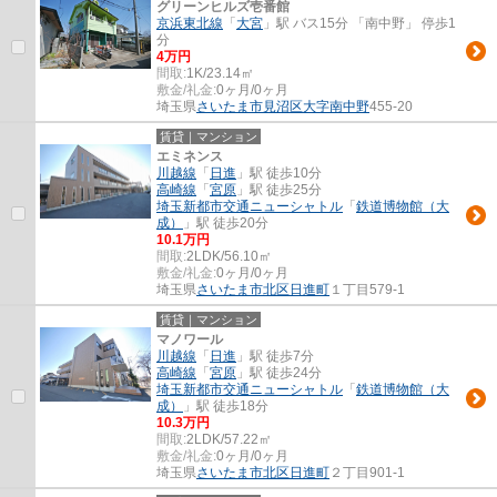
グリーンヒルズ壱番館
京浜東北線
「
大宮
」駅 バス15分 「南中野」 停歩1
分
4万円
間取:
1K/23.14㎡
敷金/礼金:
0ヶ月/0ヶ月
埼玉県
さいたま市見沼区
大字南中野
455-20
賃貸｜マンション
エミネンス
川越線
「
日進
」駅 徒歩10分
高崎線
「
宮原
」駅 徒歩25分
埼玉新都市交通ニューシャトル
「
鉄道博物館（大
成）
」駅 徒歩20分
10.1万円
間取:
2LDK/56.10㎡
敷金/礼金:
0ヶ月/0ヶ月
埼玉県
さいたま市北区
日進町
１丁目579-1
賃貸｜マンション
マノワール
川越線
「
日進
」駅 徒歩7分
高崎線
「
宮原
」駅 徒歩24分
埼玉新都市交通ニューシャトル
「
鉄道博物館（大
成）
」駅 徒歩18分
10.3万円
間取:
2LDK/57.22㎡
敷金/礼金:
0ヶ月/0ヶ月
埼玉県
さいたま市北区
日進町
２丁目901-1