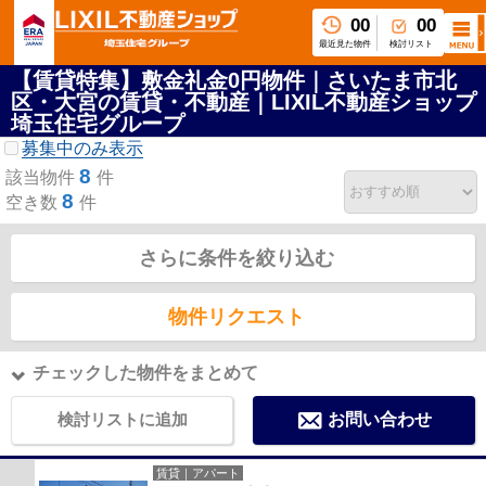
00
00
最近見た物件
検討リスト
【賃貸特集】敷金礼金0円物件｜さいたま市北
区・大宮の賃貸・不動産｜LIXIL不動産ショップ
埼玉住宅グループ
募集中のみ表示
8
該当物件
件
8
空き数
件
さらに条件を絞り込む
物件リクエスト
チェックした物件をまとめて
検討リストに追加
お問い合わせ
賃貸｜アパート