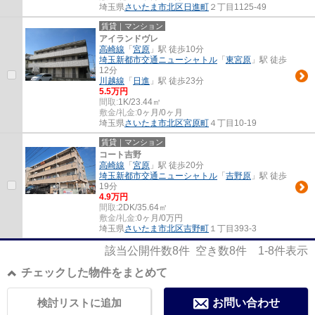
埼玉県
さいたま市北区
日進町
２丁目1125-49
賃貸｜マンション
アイランドヴレ
高崎線
「
宮原
」駅 徒歩10分
埼玉新都市交通ニューシャトル
「
東宮原
」駅 徒歩
12分
川越線
「
日進
」駅 徒歩23分
5.5万円
間取:
1K/23.44㎡
敷金/礼金:
0ヶ月/0ヶ月
埼玉県
さいたま市北区
宮原町
４丁目10-19
賃貸｜マンション
コート吉野
高崎線
「
宮原
」駅 徒歩20分
埼玉新都市交通ニューシャトル
「
吉野原
」駅 徒歩
19分
4.9万円
間取:
2DK/35.64㎡
敷金/礼金:
0ヶ月/0万円
埼玉県
さいたま市北区
吉野町
１丁目393-3
該当公開件数
8
件 空き数
8
件
1-8
件表示
チェックした物件をまとめて
検討リストに追加
お問い合わせ