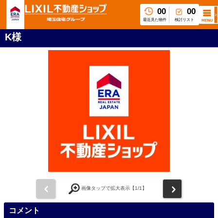
00
00
最近見た物件
検討リスト
K様
前
次
画像タップで拡大表示【
1
/1】
コメント