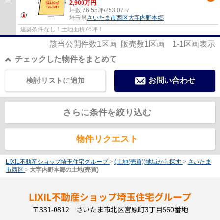
2,900万円
坪数:
76.55坪/253.07㎡
埼玉県
さいたま市西区
大字内野本郷
建築条件なし！土地面積76坪！
該当公開件数
1
区画 販売数
1
区画
1-1
区画表示
チェックした物件をまとめて
検討リストに追加
お問い合わせ
さらに条件を絞り込む
物件リクエスト
LIXIL不動産ショップ埼玉住宅グループ
>
(土地(売買))地域から探す
>
さいたま
市西区
>
大字内野本郷の土地(売買)
LIXIL不動産ショップ埼玉住宅グループ
〒331-0812 さいたま市北区宮原町3丁目560番地