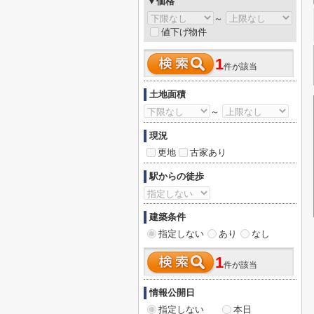
▼価格
～
値下げ物件
1
件が該当
土地面積
～
現況
更地
古家あり
駅からの徒歩
建築条件
指定しない
あり
なし
1
件が該当
情報公開日
指定しない
本日