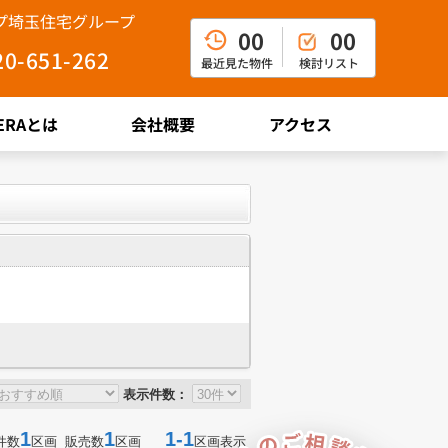
ップ埼玉住宅グループ
00
00
20-651-262
最近見た物件
検討リスト
ERAとは
会社概要
アクセス
表示件数：
1
1
1-1
件数
区画 販売数
区画
区画表示