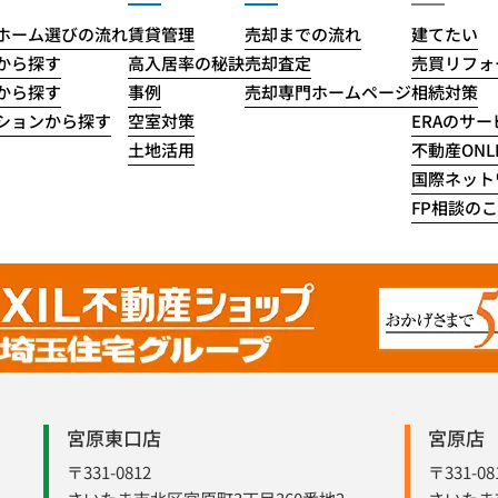
ホーム選びの流れ
賃貸管理
売却までの流れ
建てたい
から探す
高入居率の秘訣
売却査定
売買リフォ
から探す
事例
売却専門ホームページ
相続対策
ションから探す
空室対策
ERAのサ
土地活用
不動産ONLI
国際ネット
FP相談の
宮原東口店
宮原店
〒331-0812
〒331-08