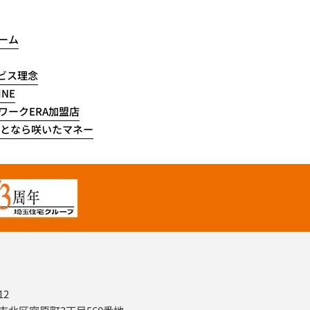
ーム
ービス理念
NE
ワークERA加盟店
ことなら咲いたマネー
12