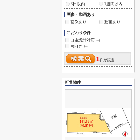
3日以内
1週間以内
画像・動画あり
画像あり
動画あり
こだわり条件
自由設計対応
(-)
南向き
(-)
1
件が該当
新着物件