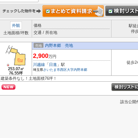
外観
価格
駅徒
停
交通 / 所在地
土地面積/坪数
内野本郷 売地
売地
2,900
万円
徒歩2
川越線
「
日進
」駅
253.07㎡
埼玉県
さいたま市西区
大字内野本郷
76.55坪
建築条件なし！土地面積76坪！
該当公開