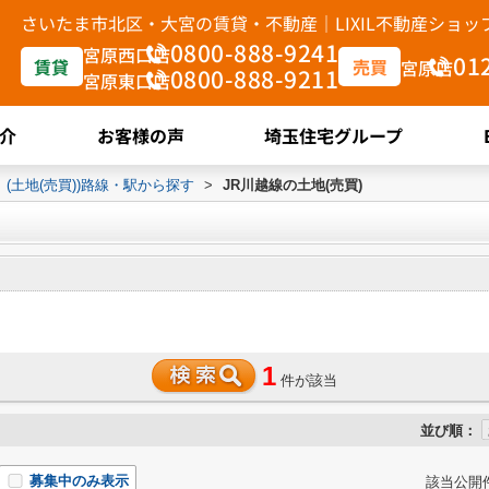
さいたま市北区・大宮の賃貸・不動産｜LIXIL不動産ショ
0800-888-9241
宮原西口店
01
賃貸
売買
宮原店
0800-888-9211
宮原東口店
介
お客様の声
埼玉住宅グループ
(土地(売買))路線・駅から探す
>
JR川越線の土地(売買)
1
件が該当
並び順：
募集中のみ表示
該当公開