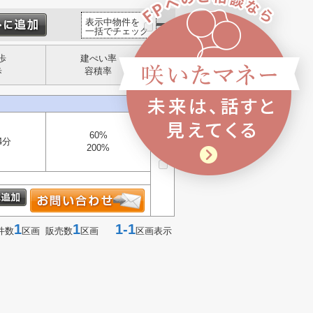
表示中物件を
一括でチェック
歩
建ぺい率
歩
容積率
60%
4分
選択
200%
▼
1
1
1-1
件数
区画 販売数
区画
区画表示