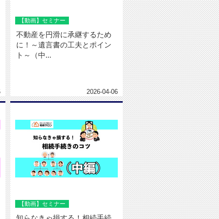
【動画】セミナー
不動産を円滑に承継するため
に！～遺言書の工夫とポイン
ト～（中...
6
2026-04-06
【動画】セミナー
知らなきゃ損する！相続手続