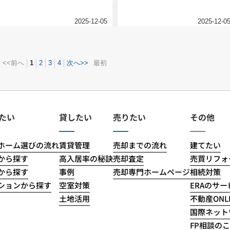
2025-12-05
2025-12-0
<<前へ
1
2
3
4
次へ>>
最初
たい
貸したい
売りたい
その他
ホーム選びの流れ
賃貸管理
売却までの流れ
建てたい
から探す
高入居率の秘訣
売却査定
売買リフォ
から探す
事例
売却専門ホームページ
相続対策
ションから探す
空室対策
ERAのサ
土地活用
不動産ONLI
国際ネット
FP相談の