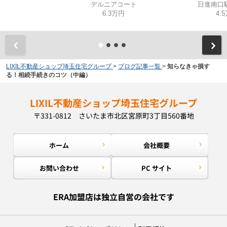
デルニアコート
日進南口
6.3万円
4.
LIXIL不動産ショップ埼玉住宅グループ
>
ブログ記事一覧
>
知らなきゃ損す
る！相続手続きのコツ（中編）
LIXIL不動産ショップ埼玉住宅グループ
〒331-0812 さいたま市北区宮原町3丁目560番地
ホーム
会社概要
お問い合わせ
PC サイト
ERA加盟店は独立自営の会社です