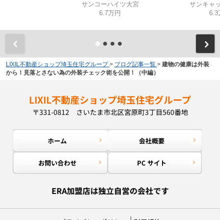
サンコーハイツ大宮
サンキャッ
6.7万円
6.
LIXIL不動産ショップ埼玉住宅グループ
>
ブログ記事一覧
>
建物の健康は外装
から！見落とさない為の外装チェック術を公開！（中編）
LIXIL不動産ショップ埼玉住宅グループ
〒331-0812 さいたま市北区宮原町3丁目560番地
ホーム
会社概要
お問い合わせ
PC サイト
ERA加盟店は独立自営の会社です