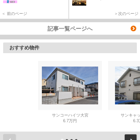
＜ 前のページ
＞次のページ
記事一覧ページへ
おすすめ物件
サンコーハイツ大宮
サンキャッ
6.7万円
6.