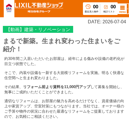
00
00
最近見た物件
検討リスト
DATE: 2026-07-04
【動画】建築・リノベーション
まるで新築。生まれ変わった住まいをご
紹介！
約30年間ご入居いただいたお部屋は、経年による傷みや設備の老朽化が
目立つ状態でした。
そこで、内装や設備を一新する大規模リフォームを実施。明るく快適な
住空間へと生まれ変わりました。
その結果、
リフォーム前より賃料を11,000円アップ
して募集を開始し、
無事にご成約いただくことができました。
適切なリフォームは、お部屋の魅力を高めるだけでなく、資産価値の向
上や家賃アップ、空室対策にもつながります。当社では、オーナー様の
ご予算や物件の状況に合わせた最適なリフォームをご提案しております
ので、お気軽にご相談ください。