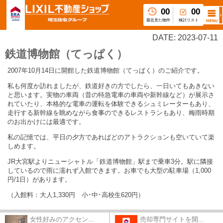
00
00
最近見た物件
検討リスト
DATE: 2023-07-11
鉄道博物館（てっぱく）
2007
年
10
月
14
日に開館した鉄道博物館（てっぱく）のご紹介です。
私も何度か訪れましたが、鉄道好きの方でしたら、一日いてもあきない
と思います。実物の車両（昔の特急電車の車両や新幹線など）が展示さ
れていたり、本格的な電車の運転を体験できるシュミレーターもあり、
走行する新幹線を眺めながら食事のできるレストランもあり、梅雨時期
のお出かけには最適です。
私の記憶では、平日の夕方であればどのアトラクションも空いていて楽
しめます。
JR
大宮駅よりニューシャトル「鉄道博物館」駅まで乗車
3
分。駅に隣接
しているので雨に濡れず入館できます。お車でも大型の駐車場（
1,000
円
/1
日）があります。
（入館料：大人
1,330
円 小･中･高校生
620
円）
女性好みのアクセン...
売却専門サイトを開...