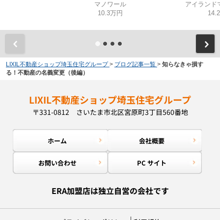
マノワール
アイランド
10.3万円
14.
LIXIL不動産ショップ埼玉住宅グループ
>
ブログ記事一覧
>
知らなきゃ損す
る！不動産の名義変更（後編）
LIXIL不動産ショップ埼玉住宅グループ
〒331-0812 さいたま市北区宮原町3丁目560番地
ホーム
会社概要
お問い合わせ
PC サイト
ERA加盟店は独立自営の会社です