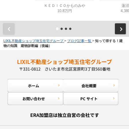
ＫＥＤＩＣＯかものみや
蓮沼
10.8万円
4,3
LIXIL不動産ショップ埼玉住宅グループ
>
ブログ記事一覧
>
知って得する！建
物の知識 建物診断編（後編）
LIXIL不動産ショップ埼玉住宅グループ
〒331-0812 さいたま市北区宮原町3丁目560番地
ホーム
会社概要
お問い合わせ
PC サイト
ERA加盟店は独立自営の会社です